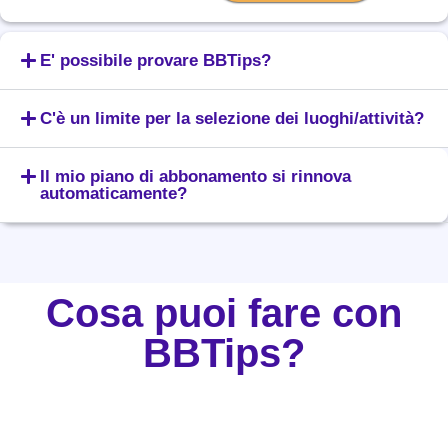
E' possibile provare BBTips?
C'è un limite per la selezione dei luoghi/attività?
Il mio piano di abbonamento si rinnova
automaticamente?
Cosa puoi fare con
BBTips?