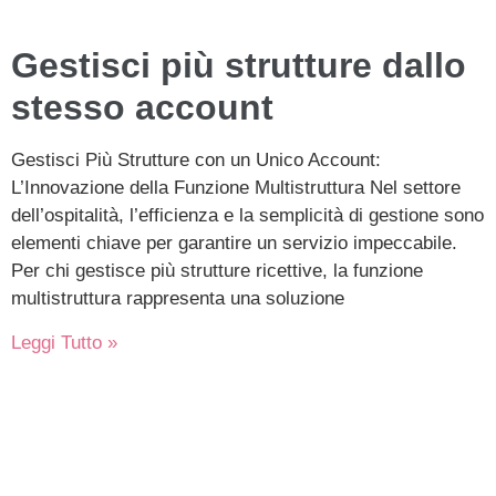
Gestisci più strutture dallo
stesso account
Gestisci Più Strutture con un Unico Account:
L’Innovazione della Funzione Multistruttura Nel settore
dell’ospitalità, l’efficienza e la semplicità di gestione sono
elementi chiave per garantire un servizio impeccabile.
Per chi gestisce più strutture ricettive, la funzione
multistruttura rappresenta una soluzione
Leggi Tutto »