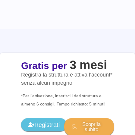
3 mesi
Gratis per
Registra la struttura e attiva l’account*
senza alcun impegno
*Per l’attivazione, inserisci i dati struttura e
almeno 6 consigli. Tempo richiesto: 5 minuti!
Registrati
Scoprila
subito