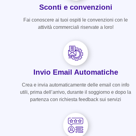
Sconti e convenzioni
Fai conoscere ai tuoi ospiti le convenzioni con le
attività commerciali riservate a loro!
Invio Email Automatiche
Crea e invia automaticamente delle email con info
utili, prima dell’arrivo, durante il soggiorno e dopo la
partenza con richiesta feedback sui servizi