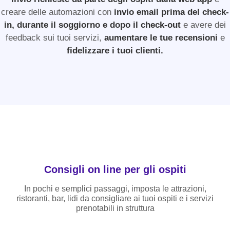
creare delle automazioni con
invio email prima del check-
in, durante il soggiorno e dopo il check-out
e avere dei
feedback sui tuoi servizi,
aumentare le tue recensioni
e
fidelizzare i tuoi clienti.
Consigli on line per gli ospiti
In pochi e semplici passaggi, imposta le attrazioni,
ristoranti, bar, lidi da consigliare ai tuoi ospiti e i servizi
prenotabili in struttura