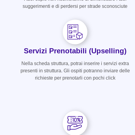
suggerimenti e di perdersi per strade sconosciute
Servizi Prenotabili (Upselling)
Nella scheda struttura, potrai inserire i servizi extra
presenti in struttura. Gli ospiti potranno inviare delle
richieste per prenotarli con pochi click