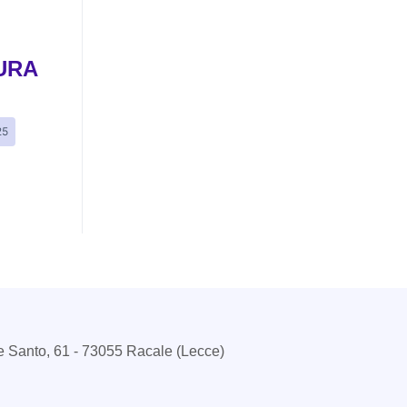
URA
25
e Santo, 61 - 73055 Racale (Lecce)