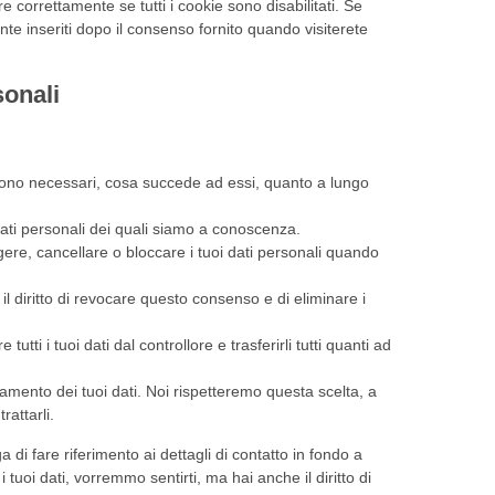
 correttamente se tutti i cookie sono disabilitati. Se
te inseriti dopo il consenso fornito quando visiterete
rsonali
li sono necessari, cosa succede ad essi, quanto a lungo
i dati personali dei quali siamo a conoscenza.
reggere, cancellare o bloccare i tuoi dati personali quando
 il diritto di revocare questo consenso e di eliminare i
ere tutti i tuoi dati dal controllore e trasferirli tutti quanti ad
rattamento dei tuoi dati. Noi rispetteremo questa scelta, a
rattarli.
ga di fare riferimento ai dettagli di contatto in fondo a
uoi dati, vorremmo sentirti, ma hai anche il diritto di