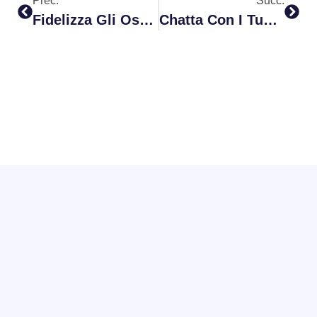
Prec.
Succ.
Fidelizza Gli Ospiti Con Le Email Automatiche
Chatta Con I Tuoi Ospiti