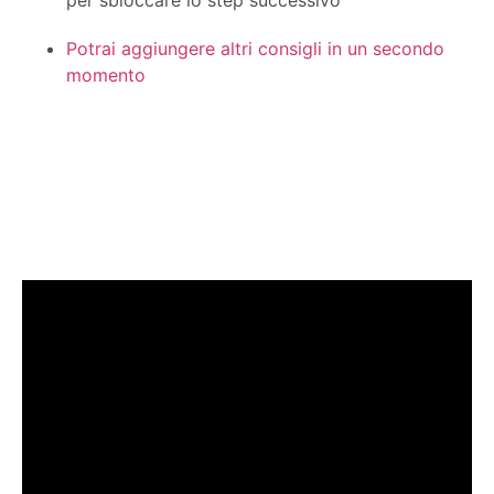
per sbloccare lo step successivo
Potrai aggiungere altri consigli in un secondo
momento