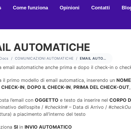
s
Come funziona
Opinioni
Contatti
Blo
IL AUTOMATICHE
Docs
COMUNICAZIONI AUTOMATICHE
EMAIL AUTOMATICHE
a email automatiche anche prima e dopo il check-in o chec
a il primo modello di email automatica, inserendo un
NOM
 CHECK-IN
,
DOPO IL CHECK-IN
,
PRIMA DEL CHECK-OUT
osta l’email con
OGGETTO
e testo da inserire nel
CORPO D
inativo dell’ospite /
#checkIn#
– Data di Arrivo /
#checkOu
ttura) a piacimento all’interno del testo
eziona
SI
in
INVIO AUTOMATICO