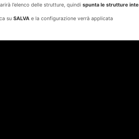
rirà l’elenco delle strutture, quindi
spunta le strutture int
cca su
SALVA
e la configurazione verrà applicata