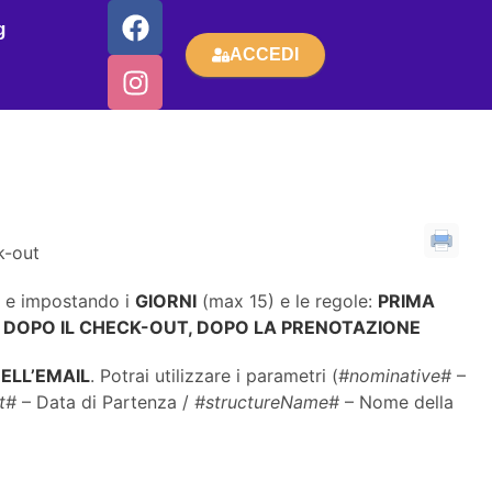
g
ACCEDI
k-out
E
e impostando i
GIORNI
(max 15) e le regole:
PRIMA
,
DOPO IL CHECK-OUT, DOPO LA PRENOTAZIONE
ELL’EMAIL
. Potrai utilizzare i parametri (
#nominative#
–
t#
– Data di Partenza /
#structureName#
– Nome della